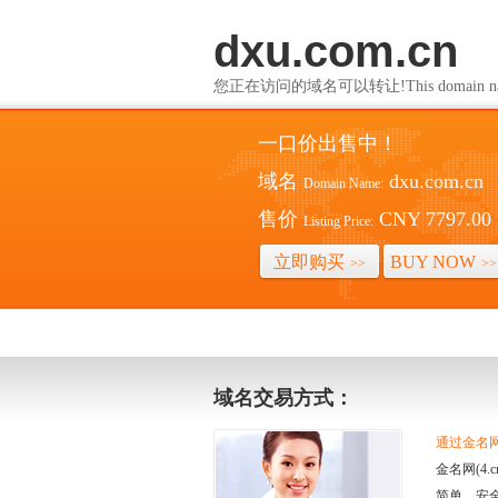
dxu.com.cn
您正在访问的域名可以转让!This domain name i
一口价出售中！
域名
dxu.com.cn
Domain Name:
售价
CNY 7797.00
Listing Price:
立即购买
BUY NOW
>>
>>
域名交易方式：
通过金名网(
金名网(4
简单、安