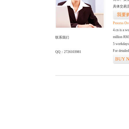
具体交易
我要
Process Ov
4.cn is a w
million RMB
联系我们
5 workdays
For detaile
QQ：2726103981
BUY 