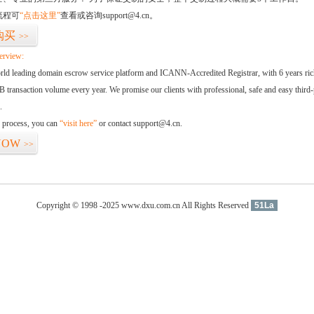
流程可
“点击这里”
查看或咨询support@4.cn。
购买
>>
erview:
orld leading domain escrow service platform and ICANN-Accredited Registrar, with 6 years ri
 transaction volume every year. We promise our clients with professional, safe and easy third-
.
d process, you can
“visit here”
or contact support@4.cn.
NOW
>>
Copyright © 1998 -2025 www.dxu.com.cn All Rights Reserved
51La